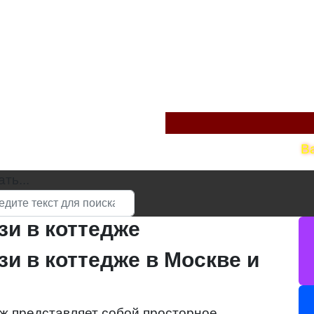
В
ть...
зи в коттедже
зи в коттедже в Москве и
дж представляет собой просторное