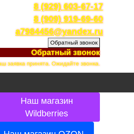
8 (929) 603-67-17
8 (909) 919-69-60
a7984456@yandex.ru
Обратный звонок
Обратный звонок
аш заявка принята. Ожидайте звонка.
Наш магазин
Wildberries