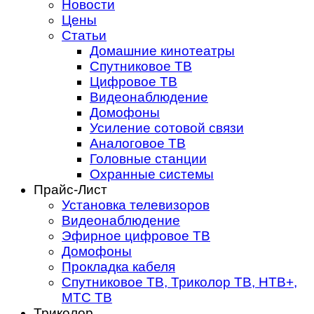
Новости
Цены
Статьи
Домашние кинотеатры
Спутниковое ТВ
Цифровое ТВ
Видеонаблюдение
Домофоны
Усиление сотовой связи
Аналоговое ТВ
Головные станции
Охранные системы
Прайс-Лист
Установка телевизоров
Видеонаблюдение
Эфирное цифровое ТВ
Домофоны
Прокладка кабеля
Спутниковое ТВ, Триколор ТВ, НТВ+,
МТС ТВ
Триколор